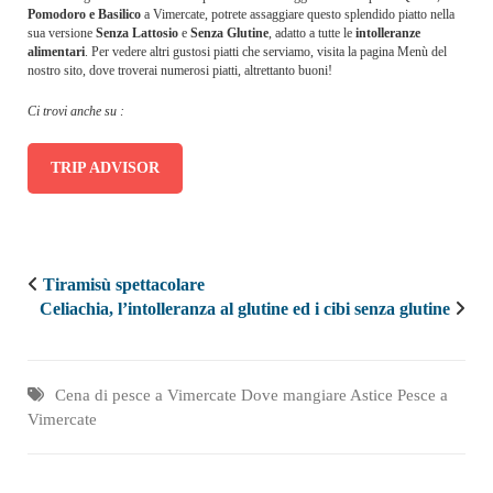
Pomodoro e Basilico
a Vimercate, potrete assaggiare questo splendido piatto nella
sua versione
Senza Lattosio
e
Senza Glutine
, adatto a tutte le
intolleranze
alimentari
. Per vedere altri gustosi piatti che serviamo, visita la pagina Menù del
nostro sito, dove troverai numerosi piatti, altrettanto buoni!
Ci trovi anche su :
TRIP ADVISOR
Tiramisù spettacolare
Celiachia, l’intolleranza al glutine ed i cibi senza glutine
Cena di pesce a Vimercate
Dove mangiare Astice
Pesce a
Vimercate