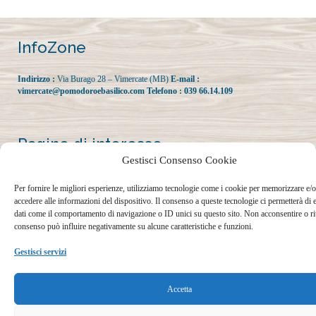
InfoZone
Indirizzo :
Via Burago 28 – Vimercate (MB)
E-mail :
vimercate@pomodoroebasilico.com
Telefono :
039 66.14.109
Pagine di interesse
Gestisci Consenso Cookie
Informazioni sulla privacy
Per fornire le migliori esperienze, utilizziamo tecnologie come i cookie per memorizzare e/o
Termini e condizioni di navigazione
accedere alle informazioni del dispositivo. Il consenso a queste tecnologie ci permetterà di 
Cookie Policy (UE)
dati come il comportamento di navigazione o ID unici su questo sito. Non acconsentire o riti
Contributi statali
consenso può influire negativamente su alcune caratteristiche e funzioni.
Gestisci servizi
I nostri Social
Accetta