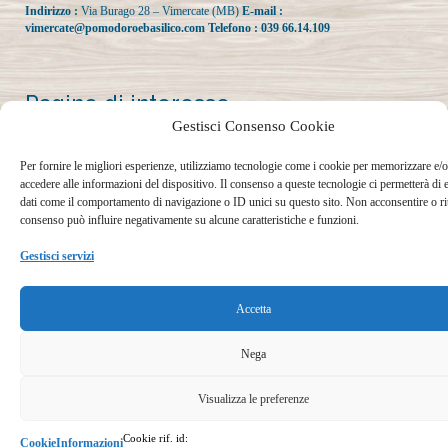
Indirizzo :
Via Burago 28 – Vimercate (MB)
E-mail :
vimercate@pomodoroebasilico.com
Telefono :
039 66.14.109
Pagine di interesse
Gestisci Consenso Cookie
Informazioni sulla privacy
Per fornire le migliori esperienze, utilizziamo tecnologie come i cookie per memorizzare e/o
Termini e condizioni di navigazione
accedere alle informazioni del dispositivo. Il consenso a queste tecnologie ci permetterà di 
Cookie Policy (UE)
dati come il comportamento di navigazione o ID unici su questo sito. Non acconsentire o riti
Contributi statali
consenso può influire negativamente su alcune caratteristiche e funzioni.
Gestisci servizi
I nostri Social
Accetta
Nega
Visualizza le preferenze
Palma 2009 Srl unico socio C.F, P. IVA e n. iscrizione:
Cookie rif. id:
Cookie
Informazioni